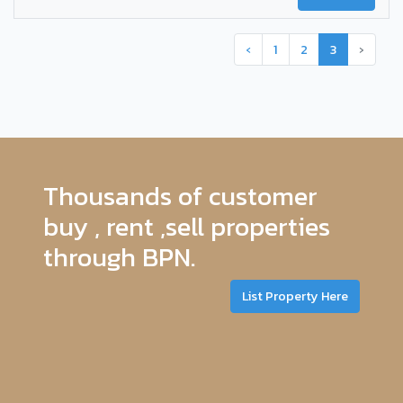
‹
1
2
3
›
Thousands of customer
buy , rent ,sell properties
through BPN.
List Property Here