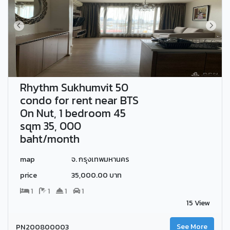
Rhythm Sukhumvit 50
condo for rent near BTS
On Nut, 1 bedroom 45
sqm 35, 000
baht/month
map
จ. กรุงเทพมหานคร
price
35,000.00 บาท
1
1
1
1
15 View
PN200800003
See More