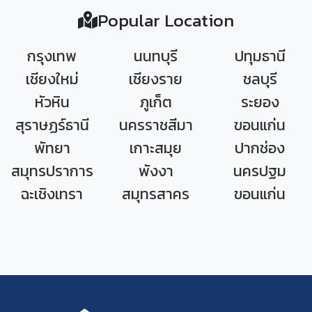
Popular Location
กรุงเทพ
นนทบุรี
ปทุมธานี
เชียงใหม่
เชียงราย
ชลบุรี
หัวหิน
ภูเก็ต
ระยอง
สุราษฏร์ธานี
นครราชสีมา
ขอนแก่น
พัทยา
เกาะสมุย
ปากช่อง
สมุทรปราการ
พังงา
นครปฐม
ฉะเชิงเทรา
สมุทรสาคร
ขอนแก่น