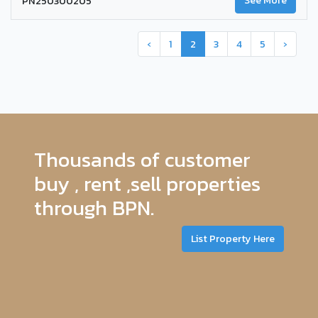
PN250300205
See More
‹
1
2
3
4
5
›
Thousands of customer
buy , rent ,sell properties
through BPN.
List Property Here