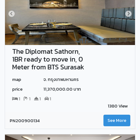
The Diplomat Sathorn,
1BR ready to move in, 0
Meter from BTS Surasak
map
จ. กรุงเทพมหานคร
price
11,370,000.00 บาท
1
1
1
1
1380 View
PN200900134
See More