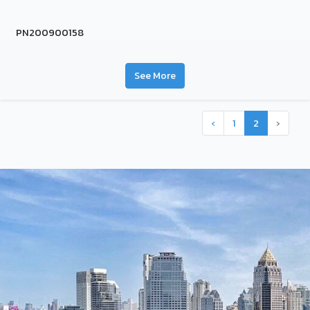
PN200900158
See More
‹
1
2
›