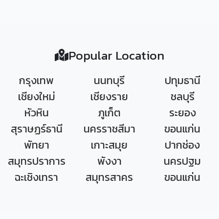
Popular Location
กรุงเทพ
นนทบุรี
ปทุมธานี
เชียงใหม่
เชียงราย
ชลบุรี
หัวหิน
ภูเก็ต
ระยอง
สุราษฏร์ธานี
นครราชสีมา
ขอนแก่น
พัทยา
เกาะสมุย
ปากช่อง
สมุทรปราการ
พังงา
นครปฐม
ฉะเชิงเทรา
สมุทรสาคร
ขอนแก่น