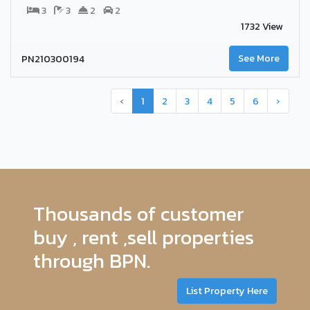
3
3
2
2
1732 View
PN210300194
See More
‹
1
2
3
4
5
6
›
Thousands of customer
buy , rent ,sell properties
through BPN.
List Property Here