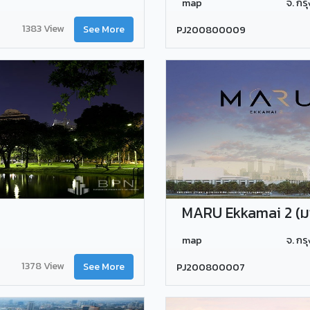
map
จ. ก
1383 View
See More
PJ200800009
MARU Ekkamai 2 (มาร
map
จ. ก
1378 View
See More
PJ200800007