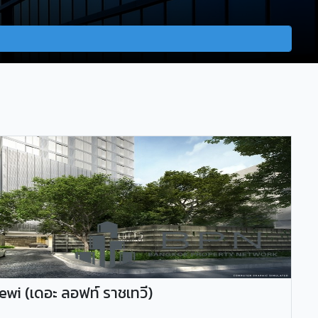
wi (เดอะ ลอฟท์ ราชเทวี)