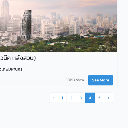
วนีค หลังสวน)
รุงเทพมหานคร
1388 View
See More
‹
1
2
3
4
5
›