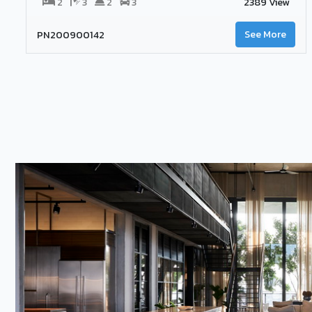
2
3
2
3
2389 View
PN200900142
See More