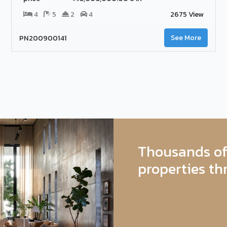
4
5
2
4
2675 View
PN200900141
See More
Thousands of 
properties th