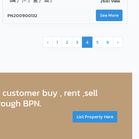
2
3
2
3
2681 View
PN200900132
See More
‹
1
2
3
4
5
6
›
customer buy , rent ,sell
rough BPN.
List Property Here