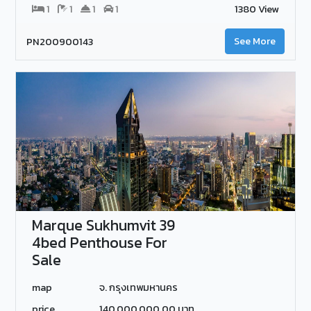
1
1
1
1
1380 View
PN200900143
See More
Marque Sukhumvit 39
4bed Penthouse For
Sale
map
จ. กรุงเทพมหานคร
price
140,000,000.00 บาท