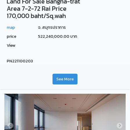
Land For Sale Bangna-trat
Area 7-2-72 Rai Price
170,000 baht/Sq.wah
map
จ. สมุทรปราการ
price
522,240,000.00 บาท
View
PN221100203
See More