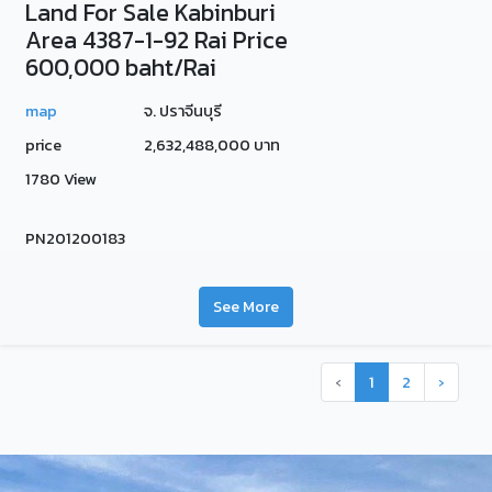
Land For Sale Kabinburi
Area 4387-1-92 Rai Price
600,000 baht/Rai
map
จ. ปราจีนบุรี
price
2,632,488,000 บาท
1780 View
PN201200183
See More
‹
1
2
›