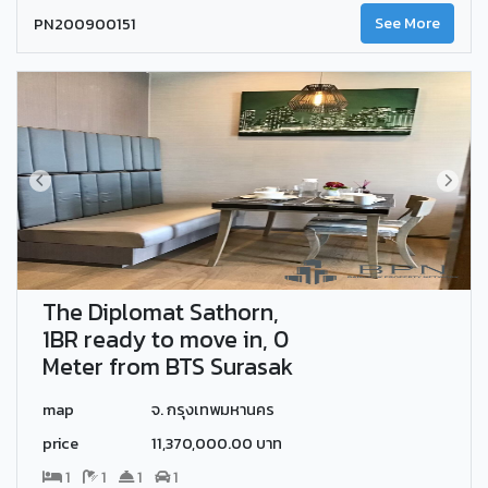
PN200900151
See More
The Diplomat Sathorn,
1BR ready to move in, 0
Meter from BTS Surasak
map
จ. กรุงเทพมหานคร
price
11,370,000.00 บาท
1
1
1
1