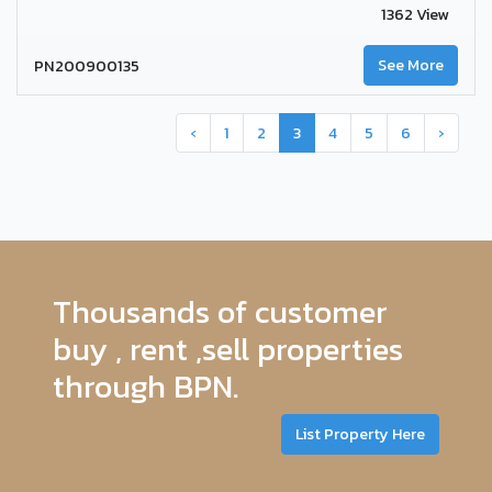
1362 View
PN200900135
See More
‹
1
2
3
4
5
6
›
Thousands of customer
buy , rent ,sell properties
through BPN.
List Property Here