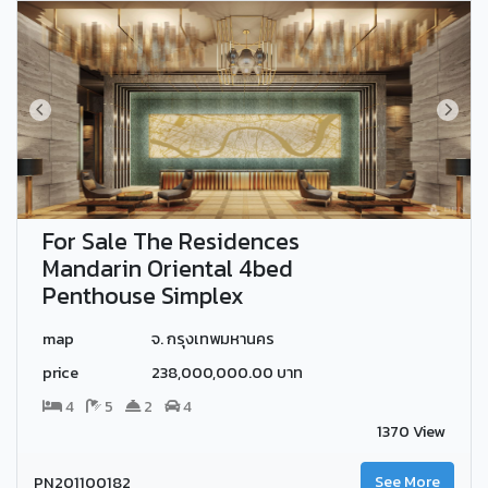
For Sale The Residences
Mandarin Oriental 4bed
Penthouse Simplex
map
จ. กรุงเทพมหานคร
price
238,000,000.00 บาท
4
5
2
4
1370 View
PN201100182
See More