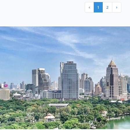
‹
1
2
›