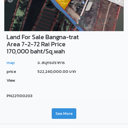
Land For Sale Bangna-trat
Area 7-2-72 Rai Price
170,000 baht/Sq.wah
map
จ. สมุทรปราการ
price
522,240,000.00 บาท
View
PN221100203
See More