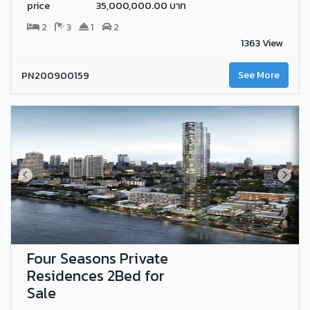
price
35,000,000.00 บาท
2
3
1
2
1363 View
PN200900159
See More
Four Seasons Private
Residences 2Bed for
Sale