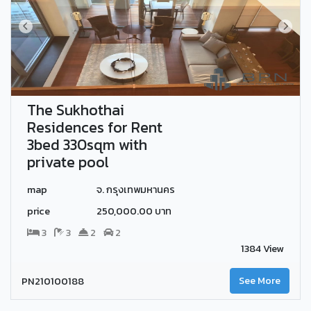
The Sukhothai
Residences for Rent
3bed 330sqm with
private pool
map
จ. กรุงเทพมหานคร
price
250,000.00 บาท
3
3
2
2
1384 View
PN210100188
See More