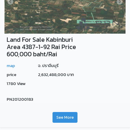
Land For Sale Kabinburi
Area 4387-1-92 Rai Price
600,000 baht/Rai
map
จ. ปราจีนบุรี
price
2,632,488,000 บาท
1780 View
PN201200183
See More